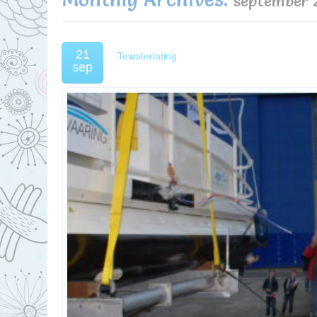
september 
21
Tewaterlating
sep