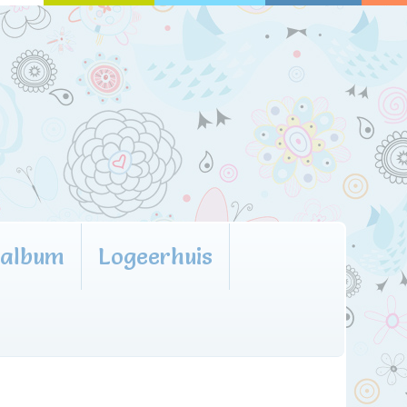
oalbum
Logeerhuis