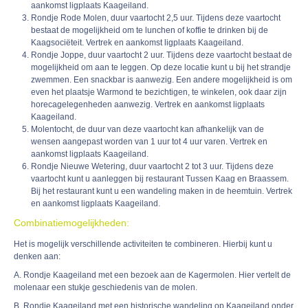
aankomst ligplaats Kaageiland.
Rondje Rode Molen, duur vaartocht 2,5 uur. Tijdens deze vaartocht
bestaat de mogelijkheid om te lunchen of koffie te drinken bij de
Kaagsociëteit. Vertrek en aankomst ligplaats Kaageiland.
Rondje Joppe, duur vaartocht 2 uur. Tijdens deze vaartocht bestaat de
mogelijkheid om aan te leggen. Op deze locatie kunt u bij het strandje
zwemmen. Een snackbar is aanwezig. Een andere mogelijkheid is om
even het plaatsje Warmond te bezichtigen, te winkelen, ook daar zijn
horecagelegenheden aanwezig. Vertrek en aankomst ligplaats
Kaageiland.
Molentocht, de duur van deze vaartocht kan afhankelijk van de
wensen aangepast worden van 1 uur tot 4 uur varen. Vertrek en
aankomst ligplaats Kaageiland.
Rondje Nieuwe Wetering, duur vaartocht 2 tot 3 uur. Tijdens deze
vaartocht kunt u aanleggen bij restaurant Tussen Kaag en Braassem.
Bij het restaurant kunt u een wandeling maken in de heemtuin. Vertrek
en aankomst ligplaats Kaageiland.
Combinatiemogelijkheden:
Het is mogelijk verschillende activiteiten te combineren. Hierbij kunt u
denken aan:
A. Rondje Kaageiland met een bezoek aan de Kagermolen. Hier vertelt de
molenaar een stukje geschiedenis van de molen.
B. Rondje Kaageiland met een historische wandeling op Kaageiland onder