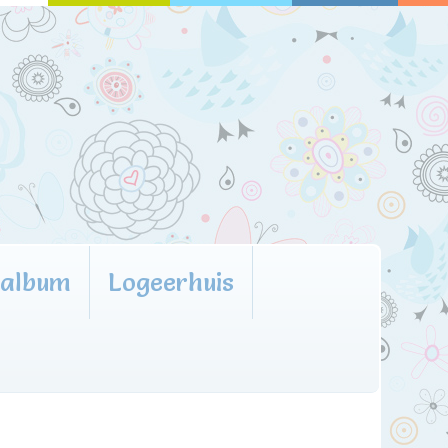
oalbum
Logeerhuis