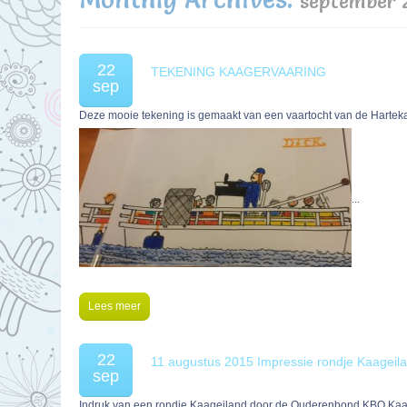
september 
22
TEKENING KAAGERVAARING
sep
Deze mooie tekening is gemaakt van een vaartocht van de Hartek
...
Lees meer
22
11 augustus 2015 Impressie rondje Kaageil
sep
Indruk van een rondje Kaageiland door de Ouderenbond KBO Kaa