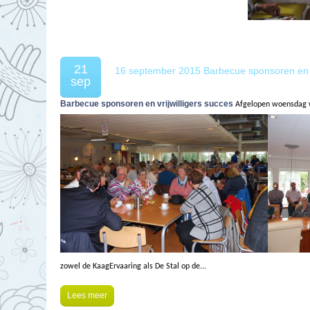
21
16 september 2015 Barbecue sponsoren en vr
sep
Barbecue sponsoren en vrijwilligers succes
Afgelopen woensdag wa
zowel de KaagErvaaring als De Stal op de...
Lees meer