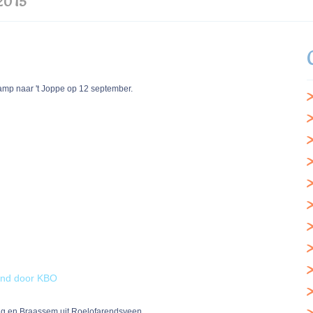
2015
amp naar 't Joppe op 12 september.
and door KBO
g en Braassem uit Roelofarendsveen.