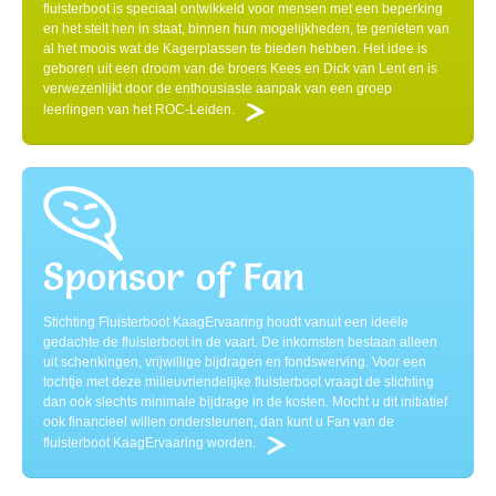
fluisterboot is speciaal ontwikkeld voor mensen met een beperking
en het stelt hen in staat, binnen hun mogelijkheden, te genieten van
al het moois wat de Kagerplassen te bieden hebben. Het idee is
geboren uit een droom van de broers Kees en Dick van Lent en is
verwezenlijkt door de enthousiaste aanpak van een groep
leerlingen van het ROC-Leiden.
Read more
Sponsor of Fan
Stichting Fluisterboot KaagErvaaring houdt vanuit een ideële
gedachte de fluisterboot in de vaart. De inkomsten bestaan alleen
uit schenkingen, vrijwillige bijdragen en fondswerving. Voor een
tochtje met deze milieuvriendelijke fluisterboot vraagt de stichting
dan ook slechts minimale bijdrage in de kosten. Mocht u dit initiatief
ook financieel willen ondersteunen, dan kunt u Fan van de
fluisterboot KaagErvaaring worden.
Read more