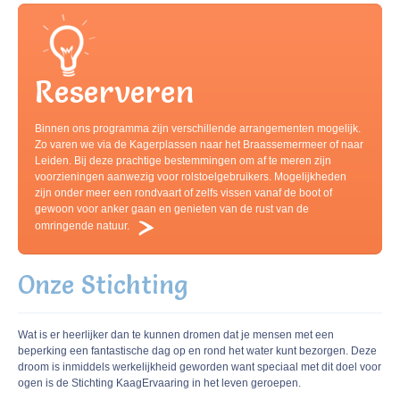
Reserveren
Binnen ons programma zijn verschillende arrangementen mogelijk.
Zo varen we via de Kagerplassen naar het Braassemermeer of naar
Leiden. Bij deze prachtige bestemmingen om af te meren zijn
voorzieningen aanwezig voor rolstoelgebruikers. Mogelijkheden
zijn onder meer een rondvaart of zelfs vissen vanaf de boot of
gewoon voor anker gaan en genieten van de rust van de
omringende natuur.
Read more
Onze Stichting
Wat is er heerlijker dan te kunnen dromen dat je mensen met een
beperking een fantastische dag op en rond het water kunt bezorgen. Deze
droom is inmiddels werkelijkheid geworden want speciaal met dit doel voor
ogen is de Stichting KaagErvaaring in het leven geroepen.