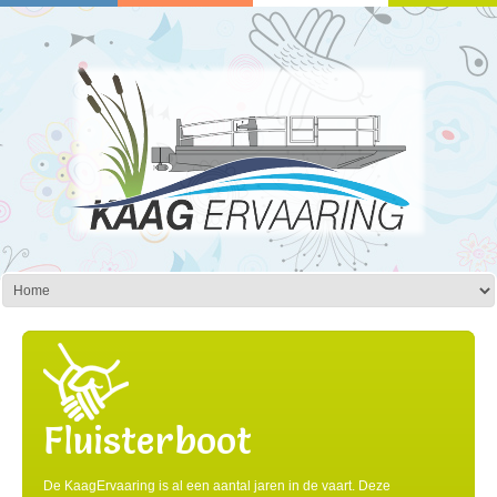
Fluisterboot
De KaagErvaaring is al een aantal jaren in de vaart. Deze