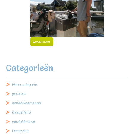
Lees meer
Categorieën
Geen categorie
genieten
gondelvaart Kaag
Kaageiland
muziekfestival
Omgeving