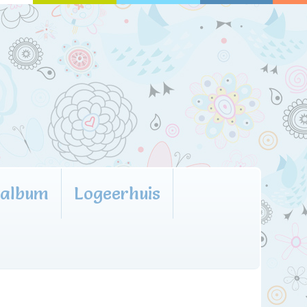
oalbum
Logeerhuis