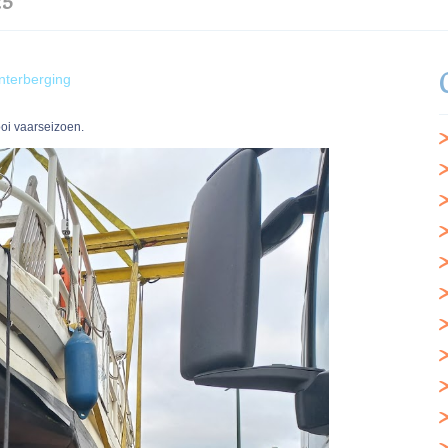
25
terberging
oi vaarseizoen.