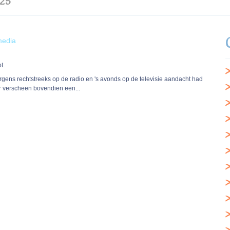
025
media
t.
ens rechtstreeks op de radio en 's avonds op de televisie aandacht had
r verscheen bovendien een...