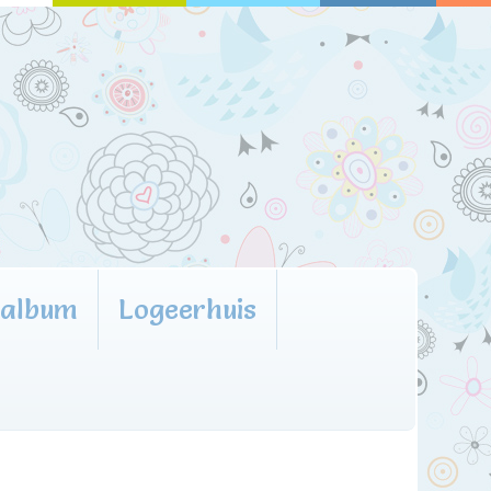
oalbum
Logeerhuis