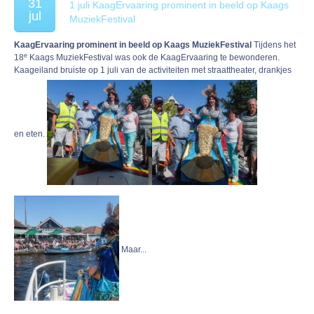
31
1 juli KaagErvaaring prominent in beeld op Kaags
jul
MuziekFestival
KaagErvaaring prominent in beeld op Kaags MuziekFestival
Tijdens het
e
18
Kaags MuziekFestival was ook de KaagErvaaring te bewonderen.
Kaageiland bruiste op 1 juli van de activiteiten met straattheater, drankjes
en eten.
Maar...