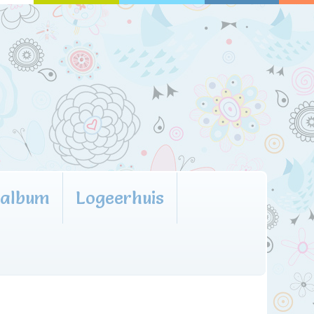
oalbum
Logeerhuis