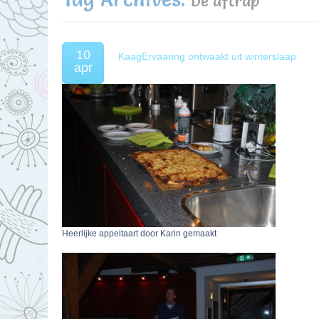
De aftrap
10
KaagErvaaring ontwaakt uit winterslaap
apr
Heerlijke appeltaart door Karin gemaakt