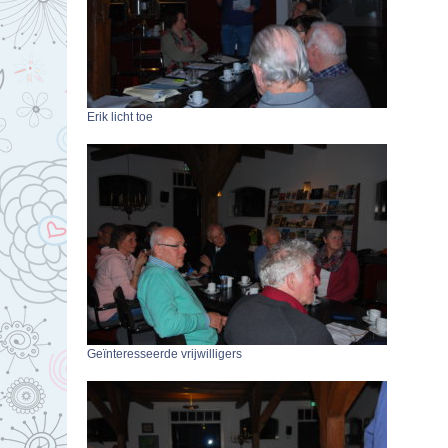
Erik licht toe
Geïnteresseerde vrijwilligers