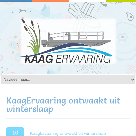
KaagErvaaring ontwaakt uit
winterslaap
10
KaagErvaaring ontwaakt uit winterslaap