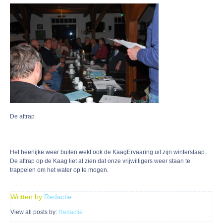
De aftrap
Het heerlijke weer buiten wekt ook de KaagErvaaring uit zijn winterslaap.
De aftrap op de Kaag liet al zien dat onze vrijwilligers weer staan te
trappelen om het water op te mogen.
Written by
Redactie
View all posts by:
Redactie