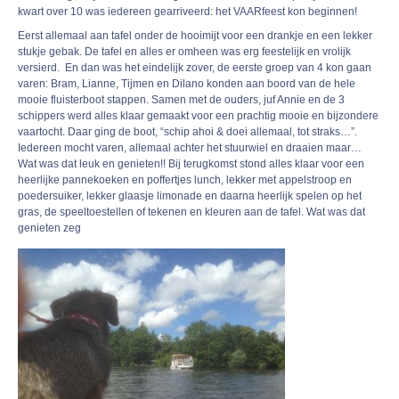
kwart over 10 was iedereen gearriveerd: het VAARfeest kon beginnen!
Eerst allemaal aan tafel onder de hooimijt voor een drankje en een lekker
stukje gebak. De tafel en alles er omheen was erg feestelijk en vrolijk
versierd. En dan was het eindelijk zover, de eerste groep van 4 kon gaan
varen: Bram, Lianne, Tijmen en Dilano konden aan boord van de hele
mooie fluisterboot stappen. Samen met de ouders, juf Annie en de 3
schippers werd alles klaar gemaakt voor een prachtig mooie en bijzondere
vaartocht. Daar ging de boot, “schip ahoi & doei allemaal, tot straks…”.
Iedereen mocht varen, allemaal achter het stuurwiel en draaien maar…
Wat was dat leuk en genieten!! Bij terugkomst stond alles klaar voor een
heerlijke pannekoeken en poffertjes lunch, lekker met appelstroop en
poedersuiker, lekker glaasje limonade en daarna heerlijk spelen op het
gras, de speeltoestellen of tekenen en kleuren aan de tafel. Wat was dat
genieten zeg