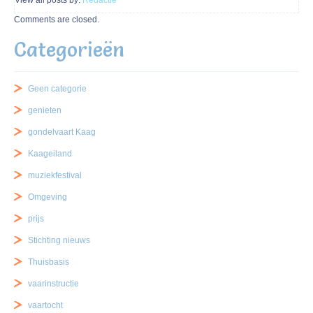
View all posts by:
Redactie
Comments are closed.
Categorieën
Geen categorie
genieten
gondelvaart Kaag
Kaageiland
muziekfestival
Omgeving
prijs
Stichting nieuws
Thuisbasis
vaarinstructie
vaartocht