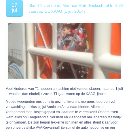
17
Klas T1 van de ds Maurice Materlinckschool te Delft
jul
vaart op DE KAAG (1 juli 2014)
Veel kinderen van T1 hebben al nachten niet kunnen slapen, maar op 1 juli
jl. was het dan eindelijk zover: T1 gaat varen op de KAAG, jippie…
Met de weergoden ons gunstig gezind, kwam ’s morgens iedereen vol
verwachting de klas bij juf Annie en Anita naar binnen. Allemaal
zonnebrand mee, tasjes gepakt en klaar om te vertrekken!! Ondertussen
werd alles op Kaageiland al versierd en klaar gezet om iedereen feestelijk
te ontvangen. De zon begon lekker te schijnen en alles stond klaar voor
een onvergetelijke VAARervaring!! Eerst met de auto het pontje en om