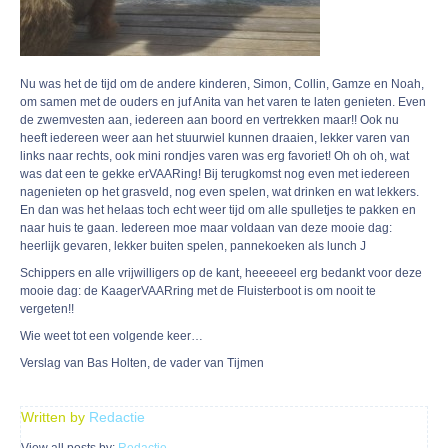
Nu was het de tijd om de andere kinderen, Simon, Collin, Gamze en Noah,
om samen met de ouders en juf Anita van het varen te laten genieten. Even
de zwemvesten aan, iedereen aan boord en vertrekken maar!! Ook nu
heeft iedereen weer aan het stuurwiel kunnen draaien, lekker varen van
links naar rechts, ook mini rondjes varen was erg favoriet! Oh oh oh, wat
was dat een te gekke erVAARing! Bij terugkomst nog even met iedereen
nagenieten op het grasveld, nog even spelen, wat drinken en wat lekkers.
En dan was het helaas toch echt weer tijd om alle spulletjes te pakken en
naar huis te gaan. Iedereen moe maar voldaan van deze mooie dag:
heerlijk gevaren, lekker buiten spelen, pannekoeken als lunch J
Schippers en alle vrijwilligers op de kant, heeeeeel erg bedankt voor deze
mooie dag: de KaagerVAARring met de Fluisterboot is om nooit te
vergeten!!
Wie weet tot een volgende keer…
Verslag van Bas Holten, de vader van Tijmen
Written by
Redactie