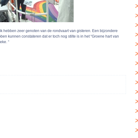
n ik hebben zeer genoten van de rondvaart van gisteren. Een bijzondere
ben kunnen constateren dat er toch nog stilte is in het “Groene hart van
eke. “