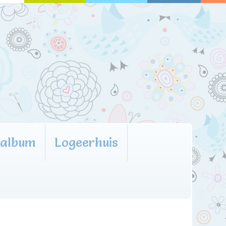
oalbum
Logeerhuis