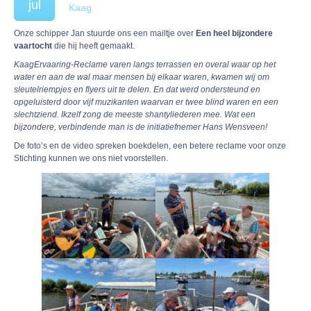
jul
Kaag
Onze schipper Jan stuurde ons een mailtje over
Een heel bijzondere
vaartocht
die hij heeft gemaakt.
KaagErvaaring-Reclame varen langs terrassen en overal waar op het
water en aan de wal maar mensen bij elkaar waren, kwamen wij om
sleutelriempjes en flyers uit te delen. En dat werd ondersteund en
opgeluisterd door vijf muzikanten waarvan er twee blind waren en een
slechtziend. Ikzelf zong de meeste shantyliederen mee. Wat een
bijzondere, verbindende man is de initiatiefnemer Hans Wensveen!
De foto’s en de video spreken boekdelen, een betere reclame voor onze
Stichting kunnen we ons niet voorstellen.