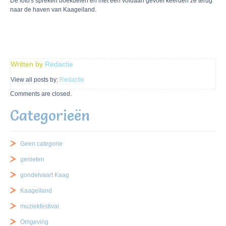
De foto's spreken boekdelen en met een voldaan gevoel keerden ze terug
naar de haven van Kaageiland.
Written by
Redactie
View all posts by:
Redactie
Comments are closed.
Categorieën
Geen categorie
genieten
gondelvaart Kaag
Kaageiland
muziekfestival
Omgeving