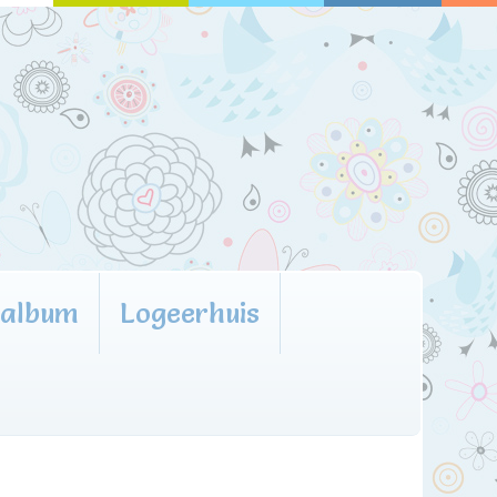
oalbum
Logeerhuis