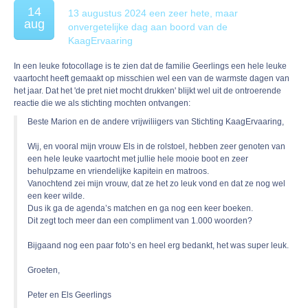
14
13 augustus 2024 een zeer hete, maar
aug
onvergetelijke dag aan boord van de
KaagErvaaring
In een leuke fotocollage is te zien dat de familie Geerlings een hele leuke
vaartocht heeft gemaakt op misschien wel een van de warmste dagen van
het jaar. Dat het 'de pret niet mocht drukken' blijkt wel uit de ontroerende
reactie die we als stichting mochten ontvangen:
Beste Marion en de andere vrijwiliigers van Stichting KaagErvaaring,
Wij, en vooral mijn vrouw Els in de rolstoel, hebben zeer genoten van
een hele leuke vaartocht met jullie hele mooie boot en zeer
behulpzame en vriendelijke kapitein en matroos.
Vanochtend zei mijn vrouw, dat ze het zo leuk vond en dat ze nog wel
een keer wilde.
Dus ik ga de agenda’s matchen en ga nog een keer boeken.
Dit zegt toch meer dan een compliment van 1.000 woorden?
Bijgaand nog een paar foto’s en heel erg bedankt, het was super leuk.
Groeten,
Peter en Els Geerlings