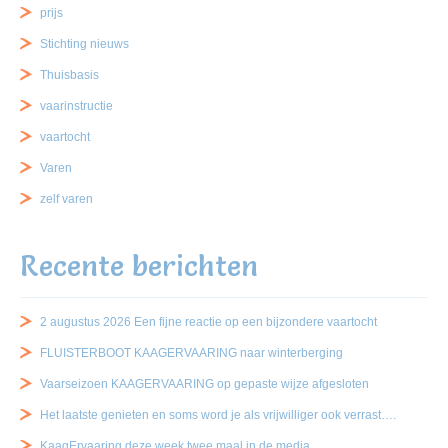
prijs
Stichting nieuws
Thuisbasis
vaarinstructie
vaartocht
Varen
zelf varen
Recente berichten
2 augustus 2026 Een fijne reactie op een bijzondere vaartocht
FLUISTERBOOT KAAGERVAARING naar winterberging
Vaarseizoen KAAGERVAARING op gepaste wijze afgesloten
Het laatste genieten en soms word je als vrijwilliger ook verrast….
KaagErvaaring deze week twee maal in de media