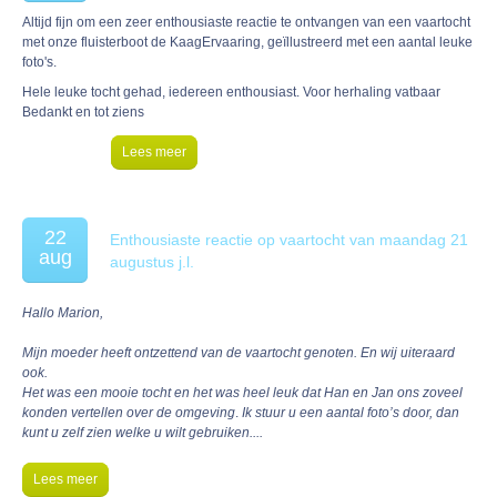
Altijd fijn om een zeer enthousiaste reactie te ontvangen van een vaartocht
met onze fluisterboot de KaagErvaaring, geïllustreerd met een aantal leuke
foto's.
Hele leuke tocht gehad, iedereen enthousiast. Voor herhaling vatbaar
Bedankt en tot ziens
Lees meer
22
Enthousiaste reactie op vaartocht van maandag 21
aug
augustus j.l.
Hallo Marion,
Mijn moeder heeft ontzettend van de vaartocht genoten. En wij uiteraard
ook.
Het was een mooie tocht en het was heel leuk dat Han en Jan ons zoveel
konden vertellen over de omgeving
.
Ik stuur u een aantal foto’s door, dan
kunt u zelf zien welke u wilt gebruiken....
Lees meer