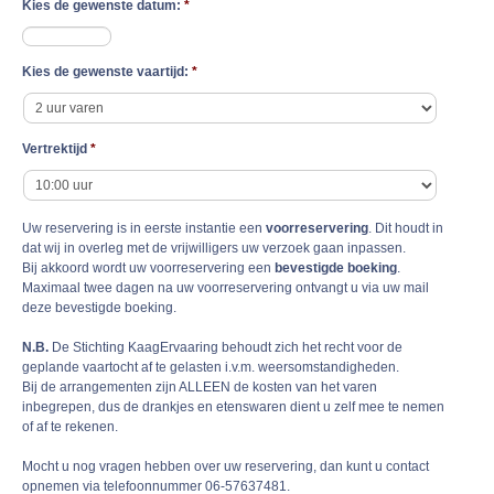
Kies de gewenste datum:
*
Kies de gewenste vaartijd:
*
Vertrektijd
*
Uw reservering is in eerste instantie een
voorreservering
. Dit houdt in
dat wij in overleg met de vrijwilligers uw verzoek gaan inpassen.
Bij akkoord wordt uw voorreservering een
bevestigde boeking
.
Maximaal twee dagen na uw voorreservering ontvangt u via uw mail
deze bevestigde boeking.
N.B.
De Stichting KaagErvaaring behoudt zich het recht voor de
geplande vaartocht af te gelasten i.v.m. weersomstandigheden.
Bij de arrangementen zijn ALLEEN de kosten van het varen
inbegrepen, dus de drankjes en etenswaren dient u zelf mee te nemen
of af te rekenen.
Mocht u nog vragen hebben over uw reservering, dan kunt u contact
opnemen via telefoonnummer 06-57637481.